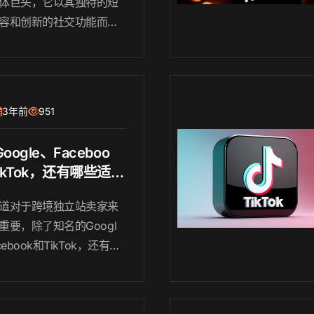
体巨头，它以其独特的短
容和创新的社交功能而备
人的喜爱。本文将深入探
k Tok的崛起原因、其在全球
的影响力以及其对年轻人
式的改变。
3年前
951
oogle、Faceboo
ikTok，还有哪些适合
独立站卖家的引流渠
道对于跨境独立站卖家来
重要，除了知名的Googl
cebook和TikTok，还有许
适合跨境独立站卖家的引
。在本文中，我们将详细
些引流渠道，并为卖家提