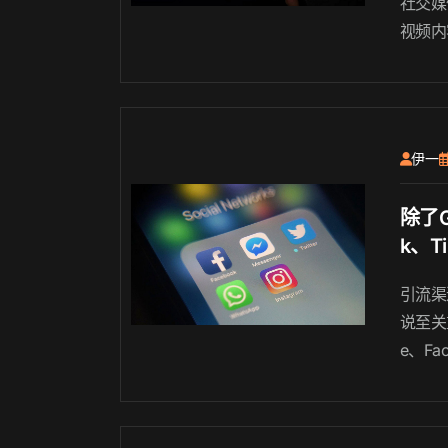
社交媒
视频内
受年轻
讨Ti
范围内
生活方
伊一
除了G
k、T
跨境
引流渠
道？
说至关
e、Fa
多其他
流渠道
介绍这