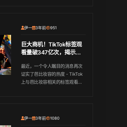
号，并吸引大量的粉丝和用户，
需要经历不同的阶段，并在每个
阶段都有不同的侧重点。本文为
伊一
3年前
951
你介绍TikTok账号的四个阶段，
并帮助你找出自己的账号所处的
巨大商机！TikTok标签观
阶段。
看量破347亿次，揭示了
芭比妆容的潜力
最近，一个令人瞩目的消息再次
证实了芭比妆容的热度 - TikTok
上与芭比妆容相关的标签观看量
已经突破了惊人的347亿次！这
个数字让人震惊，同时也揭示了
芭比妆容在现代消费者心中的巨
大商机。
伊一
3年前
1080