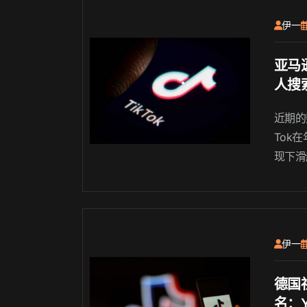
文将盘
伊一
规”的...
亚马逊
人搜
近期的
Tok
现下滑
头亚马
ikT
年轻人
讨这一
伊一
因与影
德国
名：Y