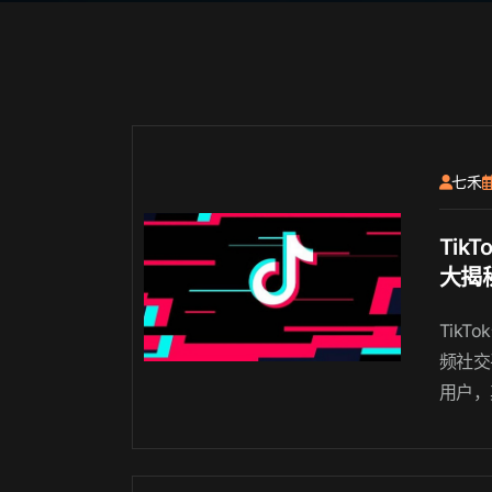
七禾
Tik
大揭
规，
Tik
（上
频社交
用户，
商家。
一些独
规的方