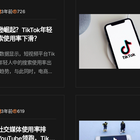
点一些在TikTok上“打破常
3年前
726
.
崛起？TikTok年轻
索使用率下滑？
数据显示，短视频平台Tik
在年轻人中的搜索使用率出
趋势，与此同时，电商巨
逊却逐渐崛起。本文将从T
ok的挑战、亚马逊的崛起以及
使用习惯的变化等方面探
现象，并分析其背后的原
3年前
619
响。
社交媒体使用率排
ouTube领跑，TikTo