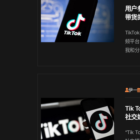
用户参
带货
Tik
频平台
我和分
一个充
越多的
k带货
与和互
伊一
Tik
社交
“Tik