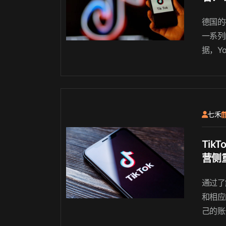
k势
德国的
一系列
据，Y
使用率
德国迅速
七禾
Tik
营侧
所处
通过了
和相应
己的账
应的运