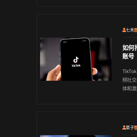
于哪个阶段
七禾
如何打
账号
Tik
频社交
体和激
k上打
更多的
策略和
法，帮
栗子
ikTo