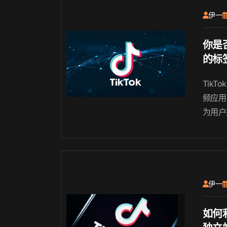
供有关
伊一
议.......
你是否
的标
Tik
频应用
为用户
容的方
来说，
k标签
伊一
如何利