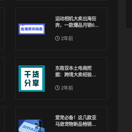
运动相机大卖出海狂
奔，一款爆品月销60
00件
2年前
东南亚本土电商挖
掘：跨境大卖经验分
享
2年前
爱宠必备！这几款亚
马逊宠物新品畅销不
停！