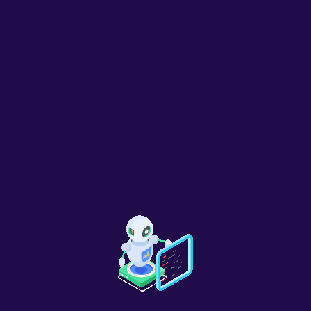
TikTok小店惊现女性剃须神器，一个月销售额轻松突
2年前