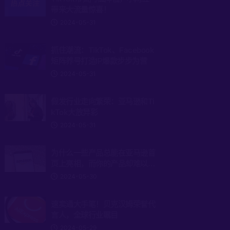
带来大流量惊喜！
2024-05-31
抓住潮流：TikTok、Facebook
矩阵养号打造IP爆款步步为营
2024-05-31
假发行业走向繁荣：亚马逊和Ti
kTok大放异彩
2024-05-31
为什么一些产品总能在亚马逊首
页上亮相，而你的产品却难以上
位？COSMO算法揭秘
2024-05-30
速卖通大手笔！贝克汉姆荣誉代
言人，全球行业瞩目
2024-05-29