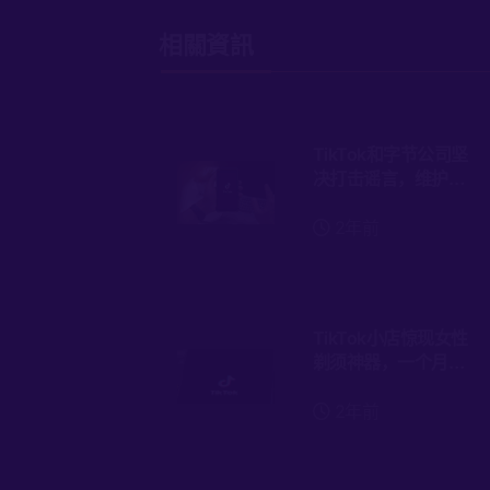
相關資訊
TikTok和字节公司坚
决打击谣言，维护用
户体验和平台形象
2年前
TikTok小店惊现女性
剃须神器，一个月销
售额轻松突破百万美
元！"
2年前