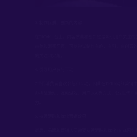
制作优质、创新的内容
3.
在
平台上，内容质量和创新性是吸引用户关注的
TikTok
审美和消费习惯。可以尝试制作有趣、有料、有创意
的关注和兴趣。
引导用户参与互动
4.
世代消费者喜欢参与和互动，因此在
网红营销
Z
TikTok
办挑战活动、互动游戏、用户
等方式，让
世代消
UGC
Z
力。
持续跟踪和优化营销效果
5.
最后，品牌和营销人员需要持续跟踪和优化
网红
TikTok