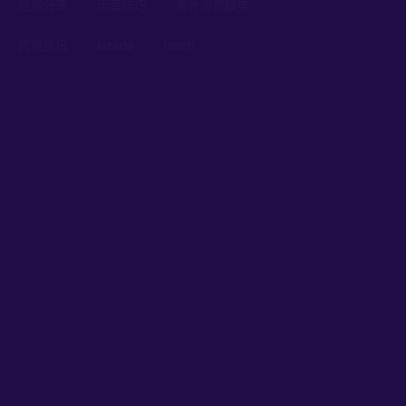
经验分享
运营技巧
海外消费趋势
跨境资讯
lazada
reach