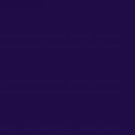
关键。品牌和营销人员需要制作优质、创新的内容，符合
世代的
Z
的短视频，结合产品展示、品牌故事和网红合作，吸引
世代消费者
Z
中，引导用户参与互动是非常重要的。品牌和营销人员可以通过举
费者参与进来，增加用户粘性和参与度，提高品牌的曝光度和影响
营销的效果。通过分析数据和用户反馈，了解营销活动的效果和用