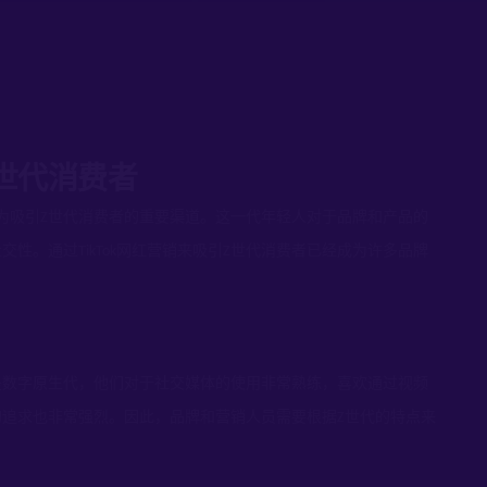
Z世代消费者
为吸引
世代消费者的重要渠道。这一代年轻人对于品牌和产品的
Z
社交性。通过
网红营销来吸引
世代消费者已经成为许多品牌
TikTok
Z
是数字原生代，他们对于社交媒体的使用非常熟练，喜欢通过视频
的追求也非常强烈。因此，品牌和营销人员需要根据
世代的特点来
Z