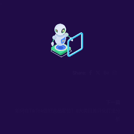
率。
Share:
下一篇
如何在TikTok做好选品定位？8大类目差异化打法分
析